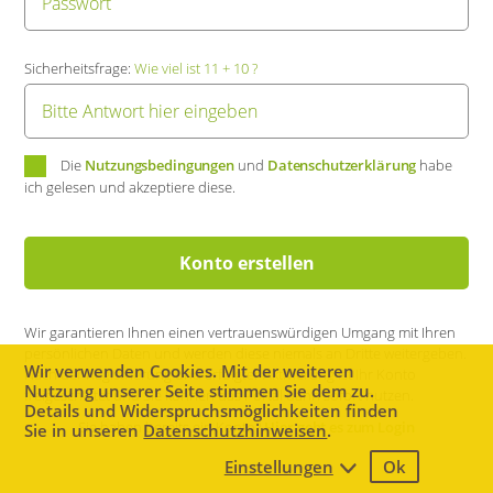
Sicherheitsfrage:
Wie viel ist 11 + 10 ?
Die
Nutzungsbedingungen
und
Datenschutzerklärung
habe
ich gelesen und akzeptiere diese.
Konto erstellen
Wir garantieren Ihnen einen vertrauenswürdigen Umgang mit Ihren
persönlichen Daten und werden diese niemals an Dritte weitergeben.
Wir verwenden Cookies. Mit der weiteren
Nach der Registrierung und erfolgter Aktivierung ist Ihr Konto
Nutzung unserer Seite stimmen Sie dem zu.
freigeschaltet und Sie können das Portal dann sofort nutzen.
Details und Widerspruchsmöglichkeiten finden
Sie haben bereits ein Konto?
Hier geht es zum Login
Sie in unseren
Datenschutzhinweisen
.
Einstellungen
Ok