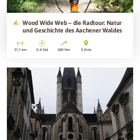
Wood Wide Web – die Radtour: Natur
und Geschichte des Aachener Waldes
31,1
km
5–6
Std
600
Hm
5
Orte