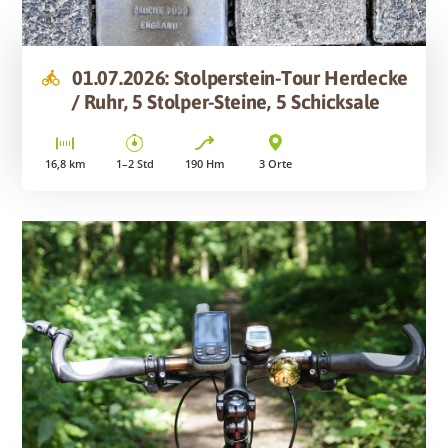
01.07.2026: Stolperstein-Tour Herdecke
/ Ruhr, 5 Stolper-Steine, 5 Schicksale
16,8
km
1–2
Std
190
Hm
3
Orte