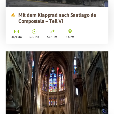
Mit dem Klapprad nach Santiago de
Compostela – Teil VI
46,9
km
5–6
Std
577
Hm
1
Orte