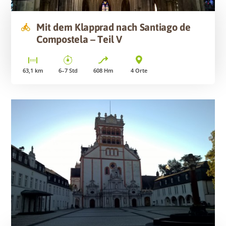
Mit dem Klapprad nach Santiago de
Compostela – Teil V
63,1
km
6–7
Std
608
Hm
4
Orte