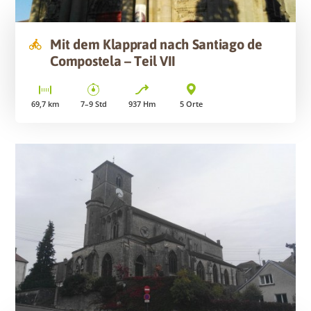
Mit dem Klapprad nach Santiago de
Compostela – Teil VII
69,7
km
7–9
Std
937
Hm
5
Orte