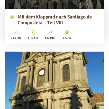
Mit dem Klapprad nach Santiago de
Compostela – Teil VIII
78,5
km
8–10
Std
560
Hm
3
Orte