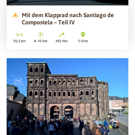
Mit dem Klapprad nach Santiago de
Compostela – Teil IV
92,3
km
8–10
Std
692
Hm
5
Orte