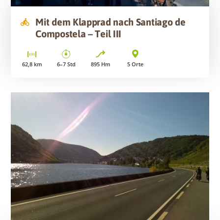
Mit dem Klapprad nach Santiago de
Compostela – Teil III
62,8
km
6–7
Std
895
Hm
5
Orte