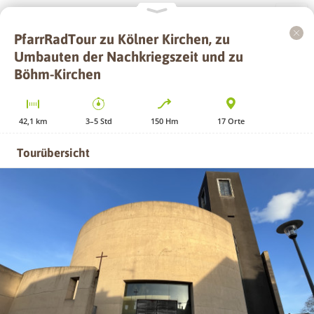
PfarrRadTour zu Kölner Kirchen, zu
+
Umbauten der Nachkriegszeit und zu
−
Böhm-Kirchen
42,1
km
3–5
Std
150
Hm
17
Orte
Tourübersicht
GPS