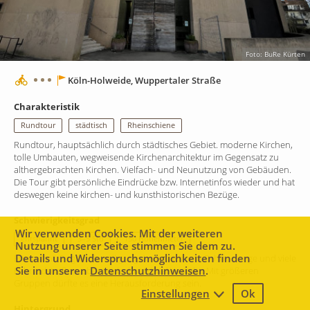
Foto: BuRe Kürten
Köln-Holweide, Wuppertaler Straße
Charakteristik
Rundtour
städtisch
Rheinschiene
Rundtour, hauptsächlich durch städtisches Gebiet. moderne Kirchen,
tolle Umbauten, wegweisende Kirchenarchitektur im Gegensatz zu
althergebrachten Kirchen. Vielfach- und Neunutzung von Gebäuden.
Die Tour gibt persönliche Eindrücke bzw. Internetinfos wieder und hat
deswegen keine kirchen- und kunsthistorischen Bezüge.
Schwierigkeitsgrad
Wir verwenden Cookies. Mit der weiteren
entspannt
3–5 Std
150 Höhenmeter
Nutzung unserer Seite stimmen Sie dem zu.
Details und Widerspruchsmöglichkeiten finden
Entspannt. Es gibt überall gut gekennzeichnete Fahrradwege und viele
Sie in unseren
Datenschutzhinweisen
.
Fahrradstraßen, aber auch dort ist viel Verkehr. Mit größeren
Gruppen dürfte es eine Herausforderung sein.
Einstellungen
Ok
2 km
Leaflet
|
Map data ©
Mapbox
contributors,
CC-BY-SA
Hintergrund