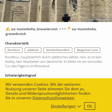
Foto: BuRe Kürten
zur Hammhöhe, Grevenbroich
zur Hammhöhe,
grevenbroich
Charakteristik
Rundtour
städtisch
familienfreundlich
Bergisches Land
Rundtour, hauptsächlich durch städtisches Gebiet. nein, es ist kein
Hobby, kein Abarbeiten von Geschichte. Es bleibt mir ein sinnvolles
Tun des Pilgerns im Rheinland.
Schwierigkeitsgrad
entspannt
3–4 Std
130 Höhenmeter
Wir verwenden Cookies. Mit der weiteren
Nutzung unserer Seite stimmen Sie dem zu.
Entspannt. gute Radwege, leicht zu befahren.
Details und Widerspruchsmöglichkeiten finden
Sie in unseren
Datenschutzhinweisen
.
Hintergrund
spirituell
kulturell
Einstellungen
Ok
1 km
Leaflet
|
Map data ©
Mapbox
contributors,
CC-BY-SA