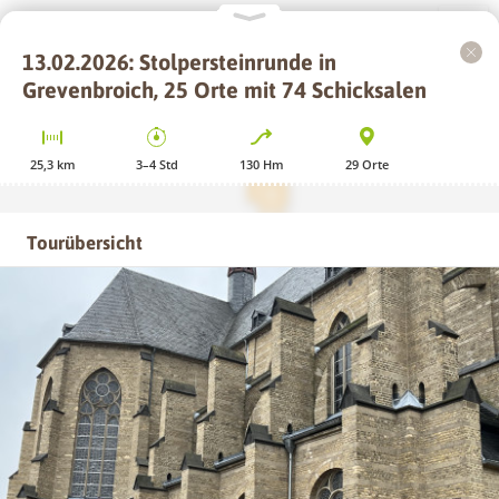
13.02.2026: Stolpersteinrunde in
+
Grevenbroich, 25 Orte mit 74 Schicksalen
−
25,3
km
3–4
Std
130
Hm
29
Orte
Tourübersicht
GPS