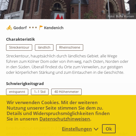
Foto: BuRe Kürten
Godorf
Kendenich
Charakteristik
Streckentour
ländlich
Rheinschiene
Streckentour, hauptsächlich durch ländliches Gebiet. alle Wege
führen zum Kölner Dom oder von ihm weg, nach Osten, Norden oder
in den Süden. Überall findest du Orte zum Verweilen, zur geistigen
oder körperlichen Stärkung und zum Eintauchen in die Geschichte.
Schwierigkeitsgrad
entspannt
1–1 Std
40 Höhenmeter
Entspannt.
Wir verwenden Cookies. Mit der weiteren
Nutzung unserer Seite stimmen Sie dem zu.
Hintergrund
Details und Widerspruchsmöglichkeiten finden
Sie in unseren
Datenschutzhinweisen
.
spirituell
Eine Rundtour, eingeteilt in 3 Teilstücken und 9 Einzelrouten, die
Einstellungen
Ok
2 km
einzeln oder zusammen gefahren werden können und wo man jeden
Leaflet
|
Map data ©
Mapbox
contributors,
CC-BY-SA