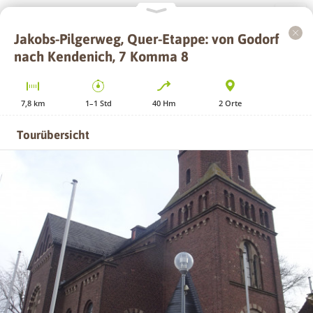
Jakobs-Pilgerweg, Quer-Etappe: von Godorf
+
nach Kendenich, 7 Komma 8
−
7,8
km
1–1
Std
40
Hm
2
Orte
Tourübersicht
GPS