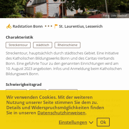
Foto: Udo Wallraf
Radstation Bonn
St. Laurentius, Lessenich
Charakteristik
Streckentour
städtisch
Rheinschiene
Streckentour, hauptsächlich durch städtisches Gebiet. Eine Initiative
des Katholischen Bildungswerks Bonn und des Caritas-Verbands
Bonn. Eine geführte Tour zu den genannten Einrichtungen wird am
10. August 2023 angeboten. Infos und Anmeldung beim Katholischen
Bildungswerk Bonn.
Schwierigkeitsgrad
entspannt
4–5 Std
60 Höhenmeter
Wir verwenden Cookies. Mit der weiteren
Entspannt. Eine Tour, die verschiedene Bonner Stadtviertel mit ihrem
Nutzung unserer Seite stimmen Sie dem zu.
besonderen Charme verbindet und am Rhein entlang läuft. Sie führt
Details und Widerspruchsmöglichkeiten finden
größtenteils durch stadtisches Gebiet über kleinere Straßen und
Sie in unseren
Datenschutzhinweisen
.
Radwege, ohne nenneswerte Steigungen. Sicherheit beim Radfahren
im städtischen Straßenverkehr ist ratsam.
Einstellungen
Ok
2 km
Leaflet
|
Map data ©
Mapbox
contributors,
CC-BY-SA