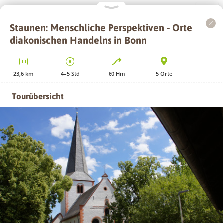
Staunen: Menschliche Perspektiven - Orte
+
diakonischen Handelns in Bonn
−
23,6
km
4–5
Std
60
Hm
5
Orte
Tourübersicht
GPS