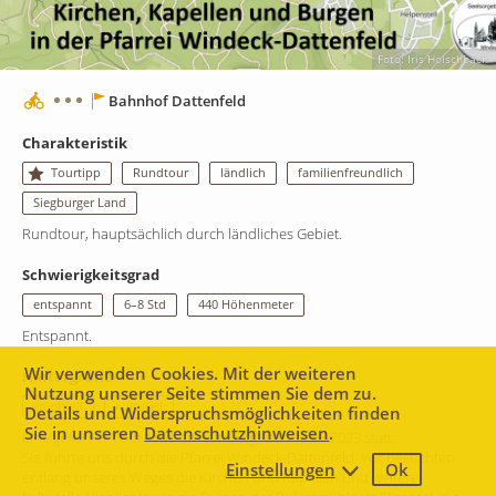
Foto: Iris Holschbach
Bahnhof Dattenfeld
Charakteristik
Tourtipp
Rundtour
ländlich
familienfreundlich
Siegburger Land
Rundtour, hauptsächlich durch ländliches Gebiet.
Schwierigkeitsgrad
entspannt
6–8 Std
440 Höhenmeter
Entspannt.
Wir verwenden Cookies. Mit der weiteren
Hintergrund
Nutzung unserer Seite stimmen Sie dem zu.
spirituell
kulturell
Details und Widerspruchsmöglichkeiten finden
Sie in unseren
Datenschutzhinweisen
.
Eine geführte Tour fand am Samstag, den 19.08.2023 statt.
Sie führte uns durch die Pfarrei Windeck-Dattenfeld. Wir besuchten
Einstellungen
Ok
1 km
entlang unseres Weges die Kirchen und Kapellen und weitere
Leaflet
|
Map data ©
Mapbox
contributors,
CC-BY-SA