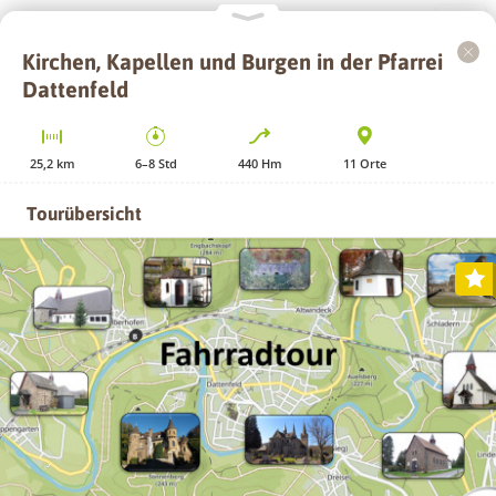
Kirchen, Kapellen und Burgen in der Pfarrei
+
Dattenfeld
−
25,2
km
6–8
Std
440
Hm
11
Orte
Tourübersicht
GPS