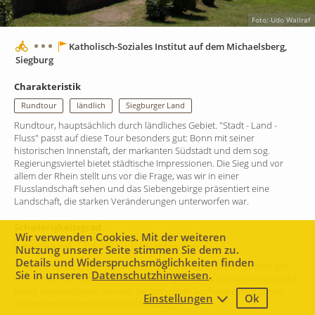
Foto: Udo Wallraf
Katholisch-Soziales Institut auf dem Michaelsberg,
Siegburg
Charakteristik
Rundtour
ländlich
Siegburger Land
Rundtour, hauptsächlich durch ländliches Gebiet. "Stadt - Land -
Fluss" passt auf diese Tour besonders gut: Bonn mit seiner
historischen Innenstaft, der markanten Südstadt und dem sog.
Regierungsviertel bietet städtische Impressionen. Die Sieg und vor
allem der Rhein stellt uns vor die Frage, was wir in einer
Flusslandschaft sehen und das Siebengebirge präsentiert eine
Landschaft, die starken Veränderungen unterworfen war.
Schwierigkeitsgrad
Wir verwenden Cookies. Mit der weiteren
anspruchsvoll
6–9 Std
300 Höhenmeter
Nutzung unserer Seite stimmen Sie dem zu.
Details und Widerspruchsmöglichkeiten finden
Anspruchsvoll. In den Stadtbereichen ist entsprechend vorsichtiges
Sie in unseren
Datenschutzhinweisen
.
Fahren wichtig. Die Auffahrt ins Siebengebirge ist von der Wegstrecke
etwas anspruchsvoll, von der Steigung aber auch mit einem guten
Einstellungen
Ok
2 km
nichtmotorisierten Fahrrad zu bewältigen
Leaflet
|
Map data ©
Mapbox
contributors,
CC-BY-SA