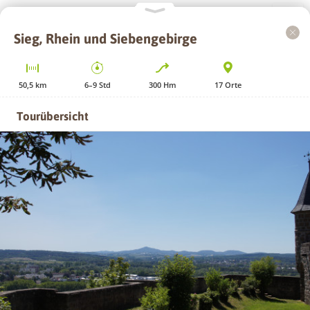
Sieg, Rhein und Siebengebirge
+
−
50,5
km
6–9
Std
300
Hm
17
Orte
Tourübersicht
GPS