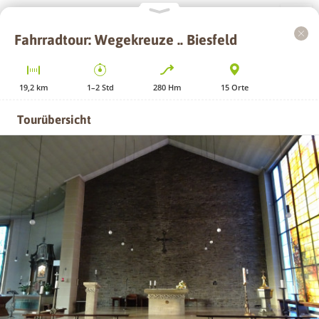
Fahrradtour: Wegekreuze .. Biesfeld
+
−
19,2
km
1–2
Std
280
Hm
15
Orte
Tourübersicht
GPS