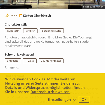
Foto: BuRe Kürten
Kürten-Oberbörsch
Charakteristik
Rundtour
ländlich
Bergisches Land
Rundtour, hauptsächlich durch ländliches Gebiet. Die Tour zeigt
eindrucksvoll, das und wo Kulturgut noch gut erhalten ist oder
erhaltenswert wäre.
Schwierigkeitsgrad
anregend
1–2 Std
280 Höhenmeter
Anregend.
Hintergrund
Wir verwenden Cookies. Mit der weiteren
spirituell
kulturell
Nutzung unserer Seite stimmen Sie dem zu.
Details und Widerspruchsmöglichkeiten finden
kleine Tourbeschreibung: vom Start in Oberbörsch geht zunächst ein
Sie in unseren
Datenschutzhinweisen
.
Abstecher nach Unterbörsch, bevor es über die Kollenbacher Straße
nach Oberhausen und Ober-kollenbach geht. Zurück nehmen wir den
Einstellungen
Ok
1 km
Abzweig Richtung Ahlendung und Heid hinunter an die Kürtener Sülz;
Leaflet
|
Map data ©
Mapbox
contributors,
CC-BY-SA