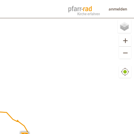
anmelden
+
−
GPS