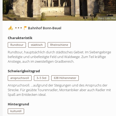
Foto: Udo Wal
Bahnhof Bonn-Beuel
Charakteristik
Rundtour
städtisch
Rheinschiene
Rundtour, hauptsächlich durch städtisches Gebiet. Im Siebengebirge
befestigte und unbefestigte Feld und Waldwege. Zum Teil kräftige
Anstiege, auch im zweistelligen Gradbereich.
Schwierigkeitsgrad
anspruchsvoll
3–5 Std
638 Höhenmeter
Anspruchsvoll. ...aufgrund der Steigungen und des Anspruchs der
Strecke. Für geübte Tourenradler, Montanbiker aber auch Radler mit
Spaß am Entdecken ideal.
Hintergrund
kulturell