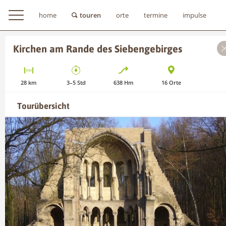
home
touren
orte
termine
impulse
Kirchen am Rande des Siebengebirges
28
km
3–5
Std
638
Hm
16
Orte
Tourübersicht