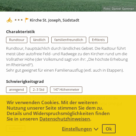
Foto: Daniel Gentner
Kirche St. Joseph, Südstadt
Charakteristik
Rundtour
ländlich
familienfreundlich
Erftkreis
Rundtour, hauptsächlich durch ländliches Gebiet. Die Radtour führt
meist über autofreie Feld- und Radwege zu den Kirchen rund um die
Vollrather Höhe (der Volksmund sagt von ihr: „Die höchste Erhebung
im Rheinland!“).
Sehr gut geeignet für einen Familienausflug (evtl. auch in Etappen).
Schwierigkeitsgrad
anregend
2–3 Std
147 Höhenmeter
Anregend. Die Tour führt auf meist ebenen Wegen rund um die
Wir verwenden Cookies. Mit der weiteren
Vollrather Höhe, Steigungen sind wenige enthalten, diese sind gut
Nutzung unserer Seite stimmen Sie dem zu.
schaffbar.
Details und Widerspruchsmöglichkeiten finden
Sie in unseren
Datenschutzhinweisen
.
Hintergrund
Einstellungen
Ok
kulturell
1 km
Leaflet
|
Map data ©
Mapbox
contributors,
CC-BY-SA