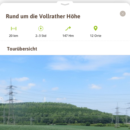
Rund um die Vollrather Höhe
+
−
20
km
2–3
Std
147
Hm
12
Orte
Tourübersicht
GPS