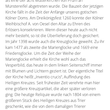
als eine der acht Mutterkirchen von Prüm an
Münstereifel abgetreten wurde. Die Bauzeit der jetzigen
Kirche fällt in die Zeit der Anfänge unseres gotischen
Kölner Doms. Am Dreikönigsfest 1260 konnte der Kölner
Weihbischof A. von Oesel den Altar zu Ehren des
Erlösers konsekrieren. Wenn dieser heute auch nicht
mehr besteht, so ist die Überlieferung doch gesichert.
Im Jahr 1398 wurde auch die Kreuzglocke geweiht. Zu ihr
kam 1477 als zweite die Marienglocke und 1669 eine
Friedensglocke. Um die Zeit der Weihe der
Marienglocke erhielt die Kirche wohl auch das
Vesperbild, das heute in dem linken Seitenschiff immer
mit Blumen und Lichtern geziert ist. Der eigentliche Titel
der Kirche heißt „Inventio crucis“, Auffindung des
Heiligen Kreuzes. Seit frühester Zeit verehrte man hier
eine größere Kreuzpartikel, die aber später verloren
ging. Die heutige Reliquie wurde nach 1804 von einem
größeren Stück des Heiligen Kreuzes aus Trier
geschenkt, wie die von dem damaligen Trierer