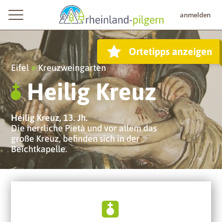
anmelden
Ortetipps anzeigen
Eifel
●
Kreuzweingarten
Heilig Kreuz
Heilig Kreuz, 13. Jh.
Die herrliche Pietà und vor allem das
große Kreuz, befinden sich in der
Beichtkapelle.