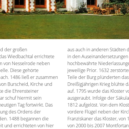
d der großen
istums Köln, besonders
as Wiedbachtal errichtete
tzungen der Reformation,
lm von Nesselrode neben
. Pfarrer in Ehrenstein war der
elle. Diese gehörte
wedische Truppen weite
bach. 1486 ließ er zusammen
n das Kloster. Nach dem
von Burscheid, Kirche und
 Kloster Ehrenstein wieder
te die Ehrensteiner
ranzösischen Truppen
ar schuf hiermit sein
on wurde es dann im Jahr
eutigen Tag fortwirkt. Das
gebäude aber blieb nur der
ssung des Ordens der
alten. 1893 übernahmen
nden. 1488 begannen die
3 bis 2000 Kreuzbrüder und
it und errichteten von hier
von 2000 bis 2007 Montfortan