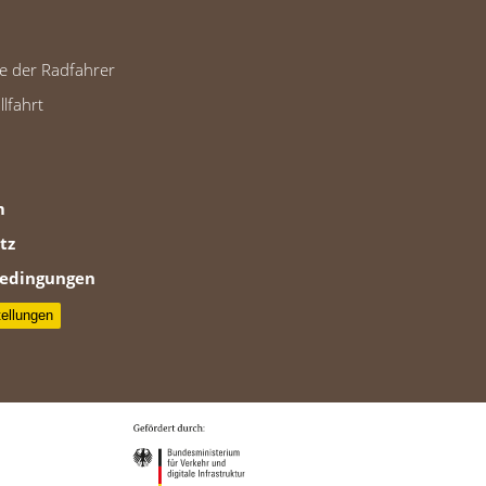
ge der Radfahrer
lfahrt
m
tz
edingungen
tellungen