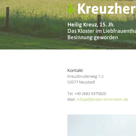
Kreuzher
Heilig Kreuz, 15. Jh.
Das Kloster im Liebfrauenthal
Besinnung geworden
Kontakt
Kreuzbruderweg 1-2
53577 Neustadt
Tel. +49 2683 9375820
Mail:
info[æt]kloster-ehrenstein.de