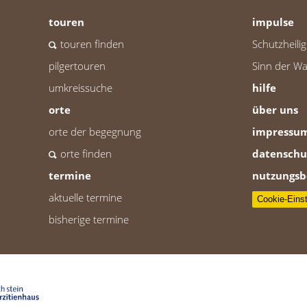
touren
impulse
touren finden
Schutzheili
pilgertouren
Sinn der Wal
umkreissuche
hilfe
orte
über uns
orte der begegnung
impressu
orte finden
datenschu
termine
nutzungsb
aktuelle termine
Cookie-Eins
bisherige termine