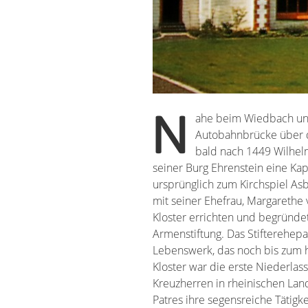
N
ahe beim Wiedbach un
aus auch in anderen Städten des Erzb
Autobahnbrücke über d
in den Auseinanderse
bald nach 1449 Wilhe
hochbewährte Niederlassungen
seiner Burg Ehrenstein eine Kap
jeweilige Prior. 1632 zerstörten sch
ursprünglich zum Kirchspiel As
Teile der Burg plünderte
mit seiner Ehefrau, Margarethe 
Dreißigjährigen Krieg blühte das
Kloster errichten und begründe
auf. 1795 wurde das Kloster von f
Armenstiftung. Das Stifterehepa
ausgeraubt. Infolge der Säkularisati
Lebenswerk, das noch bis zum h
1812 aufgelöst. Von dem Kloster
Kloster war die erste Niederla
vordere Flügel neben der Kirche erh
Kreuzherren in rheinischen La
Franziskaner das Kloster, von 195
Patres ihre segensreiche Tätigke