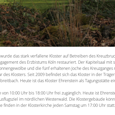
wurde das stark verfallene Kloster auf Betreiben des Kreuzbru
gagement des Erzbistums Köln restauriert. Der Kapitelsaal mit
onnengewölbe und die fünf erhaltenen Joche des Kreuzganges
r des Klosters. Seit 2009 befindet sich das Kloster in der Trä
eitbach. Heute ist das Kloster Ehrenstein als Tagungsstätte ein
h von 10:00 Uhr bis 18:00 Uhr frei zugänglich. Heute ist Ehrenst
Ausflugsziel im nördlichen Westerwald. Die Klostergebäude kö
e finden in der Klosterkirche jeden Samstag um 17:00 Uhr statt