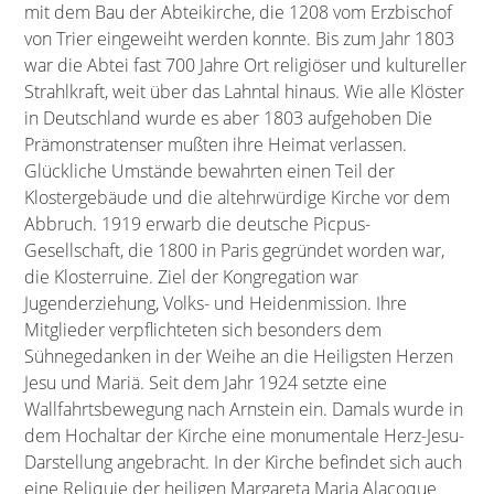
mit dem Bau der Abteikirche, die 1208 vom Erzbischof
von Trier eingeweiht werden konnte. Bis zum Jahr 1803
war die Abtei fast 700 Jahre Ort religiöser und kultureller
Strahlkraft, weit über das Lahntal hinaus. Wie alle Klöster
in Deutschland wurde es aber 1803 aufgehoben Die
Prämonstratenser mußten ihre Heimat verlassen.
Glückliche Umstände bewahrten einen Teil der
Klostergebäude und die altehrwürdige Kirche vor dem
Abbruch. 1919 erwarb die deutsche Picpus-
Gesellschaft, die 1800 in Paris gegründet worden war,
die Klosterruine. Ziel der Kongregation war
Jugenderziehung, Volks- und Heidenmission. Ihre
Mitglieder verpflichteten sich besonders dem
Sühnegedanken in der Weihe an die Heiligsten Herzen
Jesu und Mariä. Seit dem Jahr 1924 setzte eine
Wallfahrtsbewegung nach Arnstein ein. Damals wurde in
dem Hochaltar der Kirche eine monumentale Herz-Jesu-
Darstellung angebracht. In der Kirche befindet sich auch
eine Reliquie der heiligen Margareta Maria Alacoque