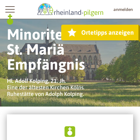
Rheinschiene
●
Innenstadt
anmelden
Minoritenkirche
Ortetipps anzeigen
St. Mariä
Empfängnis
Hl. Adolf Kolping, 21. Jh.
Eine der ältesten Kirchen Kölns.
Ruhestätte von Adolph Kolping.