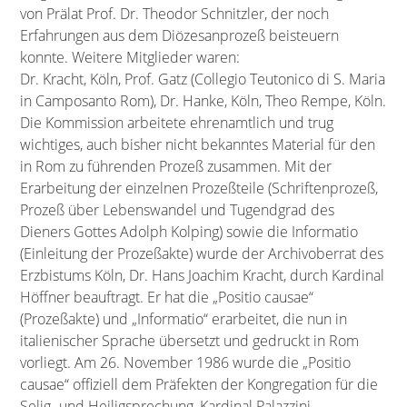
von Prälat Prof. Dr. Theodor Schnitzler, der noch
Erfahrungen aus dem Diözesanprozeß beisteuern
konnte. Weitere Mitglieder waren:
Dr. Kracht, Köln, Prof. Gatz (Collegio Teutonico di S. Maria
in Camposanto Rom), Dr. Hanke, Köln, Theo Rempe, Köln.
Die Kommission arbeitete ehrenamtlich und trug
wichtiges, auch bisher nicht bekanntes Material für den
in Rom zu führenden Prozeß zusammen. Mit der
Erarbeitung der einzelnen Prozeßteile (Schriftenprozeß,
Prozeß über Lebenswandel und Tugendgrad des
Dieners Gottes Adolph Kolping) sowie die Informatio
(Einleitung der Prozeßakte) wurde der Archivoberrat des
Erzbistums Köln, Dr. Hans Joachim Kracht, durch Kardinal
Höffner beauftragt. Er hat die „Positio causae“
(Prozeßakte) und „Informatio“ erarbeitet, die nun in
italienischer Sprache übersetzt und gedruckt in Rom
vorliegt. Am 26. November 1986 wurde die „Positio
causae“ offiziell dem Präfekten der Kongregation für die
Selig- und Heiligsprechung, Kardinal Palazzini,