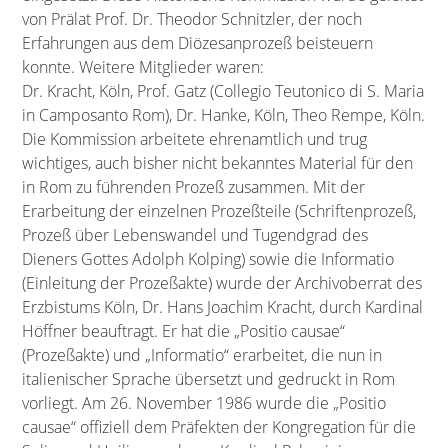
von Prälat Prof. Dr. Theodor Schnitzler, der noch
Erfahrungen aus dem Diözesanprozeß beisteuern
konnte. Weitere Mitglieder waren:
Dr. Kracht, Köln, Prof. Gatz (Collegio Teutonico di S. Maria
in Camposanto Rom), Dr. Hanke, Köln, Theo Rempe, Köln.
Die Kommission arbeitete ehrenamtlich und trug
wichtiges, auch bisher nicht bekanntes Material für den
in Rom zu führenden Prozeß zusammen. Mit der
Erarbeitung der einzelnen Prozeßteile (Schriftenprozeß,
Prozeß über Lebenswandel und Tugendgrad des
Dieners Gottes Adolph Kolping) sowie die Informatio
(Einleitung der Prozeßakte) wurde der Archivoberrat des
Erzbistums Köln, Dr. Hans Joachim Kracht, durch Kardinal
Höffner beauftragt. Er hat die „Positio causae“
(Prozeßakte) und „Informatio“ erarbeitet, die nun in
italienischer Sprache übersetzt und gedruckt in Rom
vorliegt. Am 26. November 1986 wurde die „Positio
causae“ offiziell dem Präfekten der Kongregation für die