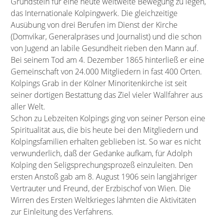
Grundstein für eine heute weltweite Bewegung zu legen,
das Internationale Kolpingwerk. Die gleichzeitige
Ausübung von drei Berufen im Dienst der Kirche
(Domvikar, Generalpräses und Journalist) und die schon
von Jugend an labile Gesundheit rieben den Mann auf.
Bei seinem Tod am 4. Dezember 1865 hinterließ er eine
Gemeinschaft von 24.000 Mitgliedern in fast 400 Orten.
Kolpings Grab in der Kölner Minoritenkirche ist seit
seiner dortigen Bestattung das Ziel vieler Wallfahrer aus
aller Welt.
Schon zu Lebzeiten Kolpings ging von seiner Person eine
Spiritualität aus, die bis heute bei den Mitgliedern und
Kolpingsfamilien erhalten geblieben ist. So war es nicht
verwunderlich, daß der Gedanke aufkam, für Adolph
Kolping den Seligsprechungsprozeß einzuleiten. Den
ersten Anstoß gab am 8. August 1906 sein langjähriger
Vertrauter und Freund, der Erzbischof von Wien. Die
Wirren des Ersten Weltkrieges lähmten die Aktivitäten
zur Einleitung des Verfahrens.