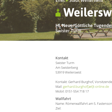
Eifel
●
Stadt Weilerswist
Weilersw
Hl. Neue/Göttliche Tugenden 
Swister Turm
Kontakt
Swister Turm
Am Swisterberg
53919 Weilerswist
Kontakt: Gerhard Burghof, Vorsitzende
Mail:
gerhard.burghof[æt]t-online.de
Mobil: 0151-554 718 17
Wallfahrt
Name: Römerwallfahrt am 5. Fastensonn
Ziel: