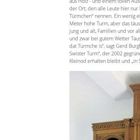
aus Holz - und einem tollen Ausbl
Weilerswist, das auch im Wapp
der Ort, den alle Leute hier nur 
ist. Dabei geht es nicht nur
Türmchen“ nennen. Ein wenig ei
Denkmalschutz des weißen Tur
Meter hohe Turm, aber das täusc
eine „kirchlich-weltliche Begegnu
jung und alt, Familien und vor a
erhalten“, wie Burghof sagt. D
und zwar bei gutem Wetter Taus
Vereins, Menschen hierhin u
dat Türmche is“, sagt Gerd Burg
einen Ort der eine lange, auch 
Swister Turm“, der 2002 gegründ
Kleinod erhalten bleibt und „in 