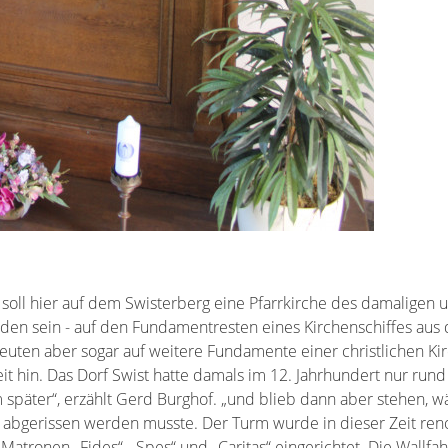
oll hier auf dem Swisterberg eine Pfarrkirche des damaligen
den sein - auf den Fundamentresten eines Kirchenschiffes aus 
uten aber sogar auf weitere Fundamente einer christlichen Kir
t hin. Das Dorf Swist hatte damals im 12. Jahrhundert nur run
später“, erzählt Gerd Burghof. „und blieb dann aber stehen, w
t abgerissen werden musste. Der Turm wurde in dieser Zeit reno
atronen „Fides“, „Spes“ und „Caritas“ eingerichtet. Die Wallfahr