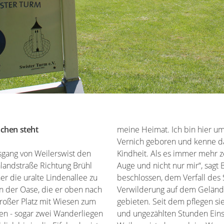
mchen steht
meine Heimat. Ich bin hier um
Vernich geboren und kenne d
sgang von Weilerswist den
zerfiel, war mir das ein Dorn im
alandstraße Richtung Brühl
t Burghof. 67 Engagierte
er die uralte Lindenallee zu
s Swister Turmes und der
on der Oase, die er oben nach
 am Swister Berg Einhalt zu
großer Platz mit Wiesen zum
hrenamtlich mit viel Herzblut
en - sogar zwei Wanderliegen
tz das Wahrzeichen der Stadt