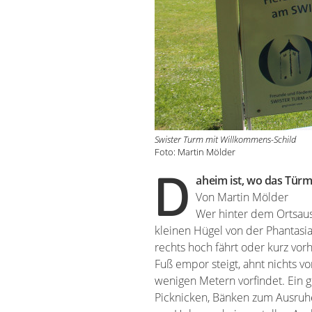
Swister Turm mit Willkommens-Schild
Foto: Martin Mölder
D
aheim ist, wo das Tür
Von Martin Mölder
Wer hinter dem Ortsau
Kindheit. Als es immer mehr 
kleinen Hügel von der Phantasi
Auge und nicht nur mir“, sag
rechts hoch fährt oder kurz vorh
beschlossen, dem Verfall de
Fuß empor steigt, ahnt nichts v
Verwilderung auf dem Gelände
wenigen Metern vorfindet. Ein 
gebieten. Seit dem pflegen sie e
Picknicken, Bänken zum Ausruh
und ungezählten Stunden Einsa