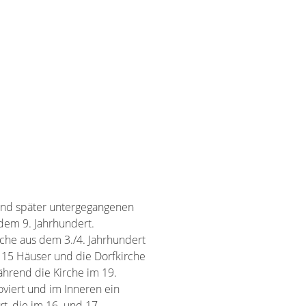
 und später untergegangenen
dem 9. Jahrhundert.
che aus dem 3./4. Jahrhundert
d 15 Häuser und die Dorfkirche
ährend die Kirche im 19.
viert und im Inneren ein
t, die im 16. und 17.