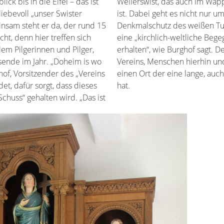
ick bis in die Eifel – das ist
en der Gemeinde abgebildet
liebevoll „unser Swister
 um Denkmalpflege und
nsam steht er da, der rund 15
ms, sondern auch darum, hier
ht, denn hier treffen sich
ngsstätte zu schaffen und zu
llem Pilgerinnen und Pilger,
enn es ist gerade Ziel des
ende im Jahr. „Doheim is wo
nd zusammen zu bringen, an
hof, Vorsitzender des „Vereins
christlich geprägte Geschichte
et, dafür sorgt, dass dieses
hat.
Schuss“ gehalten wird. „Das ist