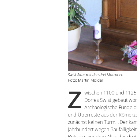
Swist Altar mit den drei Matronen
Foto: Martin Mölder
Z
wischen 1100 und 1125 s
Dorfes Swist gebaut wor
Archäologische Funde de
und Überreste aus der Römerzei
zunächst keinen Turm. „Der kam 
Jahrhundert wegen Baufälligkei
Betraum vor dem Altar der drei M