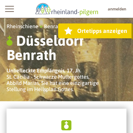
anmelden
Rheinschiene
●
Benrath
Ortetipps anzeigen
Düsseldorf
Benrath
Unbefleckte Empfängnis, 17. Jh.
St. Cäcilia - Schwarze Muttergottes,
Abbild Marias, Sie hat eine einzigartige
Stellung im Heilsplan Gottes.